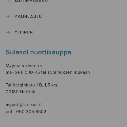
SOITINMUSIIKKI
YKSINLAULU
YLEINEN
Sulasol nuottikauppa
Myymälä avoinna
ma–pe klo 10–16 tai sopimuksen mukaan
Tallberginkatu 1 B, 1,5 krs.
00180 Helsinki
myynti@sulasol.fi
puh. 050 305 6502