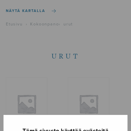
NÄYTÄ KARTALLA
Etusivu
›
Kokoonpano
›
urut
URUT
Tämä sivusto käyttää evästeitä