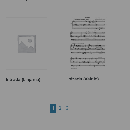
Intrada (Vainio)
Intrada (Linjama)
1
2
3
→