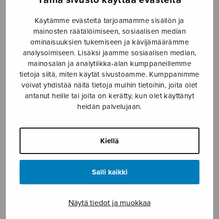
Adventtivesper
And hit a World, at every
Käytämme evästeitä tarjoamamme sisällön ja
plunge
mainosten räätälöimiseen, sosiaalisen median
ominaisuuksien tukemiseen ja kävijämäärämme
analysoimiseen. Lisäksi jaamme sosiaalisen median,
mainosalan ja analytiikka-alan kumppaneillemme
tietoja siitä, miten käytät sivustoamme. Kumppanimme
voivat yhdistää näitä tietoja muihin tietoihin, joita olet
antanut heille tai joita on kerätty, kun olet käyttänyt
heidän palvelujaan.
Kiellä
Andante funebre
Cantilena & Elegia
Salli kaikki
Näytä tiedot ja muokkaa