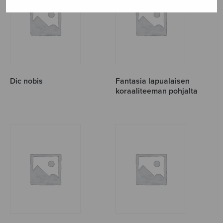
Dic nobis
Fantasia lapualaisen
koraaliteeman pohjalta