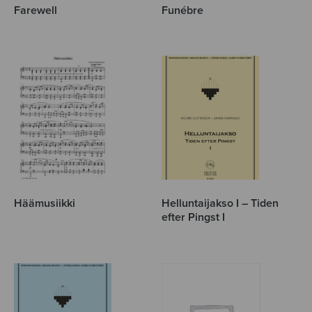
Farewell
Funébre
Häämusiikki
Helluntaijakso I – Tiden
efter Pingst I