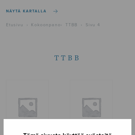
NÄYTÄ KARTALLA
Etusivu
›
Kokoonpano
›
TTBB
›
Sivu 4
TTBB