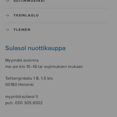
SOITINMUSIIKKI
YKSINLAULU
YLEINEN
Sulasol nuottikauppa
Myymälä avoinna
ma–pe klo 10–16 tai sopimuksen mukaan
Tallberginkatu 1 B, 1,5 krs.
00180 Helsinki
myynti@sulasol.fi
puh. 050 305 6502