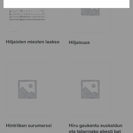
Hiljaisten miesten laakso
Hiljaisuus
Hintriikan surumarssi
Hiru gaukantu euskaldun
eta tabernako abesti bat