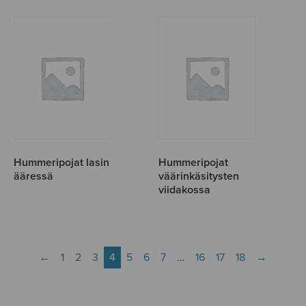
Hummeripojat lasin
Hummeripojat
ääressä
väärinkäsitysten
viidakossa
←
1
2
3
4
5
6
7
…
16
17
18
→