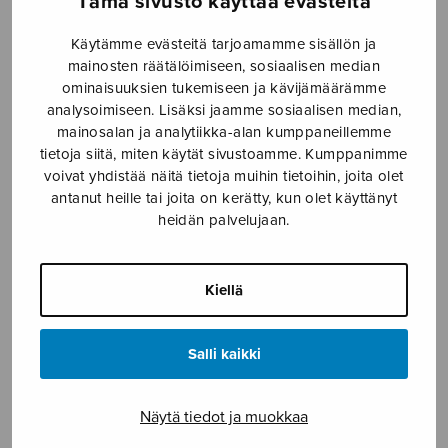
Tämä sivusto käyttää evästeitä
Hauen laulu (Mäntyjärvi)
Hauen laulu (Sarmanto)
Käytämme evästeitä tarjoamamme sisällön ja
mainosten räätälöimiseen, sosiaalisen median
ominaisuuksien tukemiseen ja kävijämäärämme
analysoimiseen. Lisäksi jaamme sosiaalisen median,
mainosalan ja analytiikka-alan kumppaneillemme
tietoja siitä, miten käytät sivustoamme. Kumppanimme
voivat yhdistää näitä tietoja muihin tietoihin, joita olet
antanut heille tai joita on kerätty, kun olet käyttänyt
heidän palvelujaan.
Kiellä
Hiiren peiaat
Hiljainen ilta, TTBB
Salli kaikki
Näytä tiedot ja muokkaa