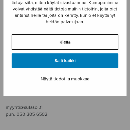
SOITINMUSIIKKI
tietoja siitä, miten käytät sivustoamme. Kumppanimme
voivat yhdistää näitä tietoja muihin tietoihin, joita olet
antanut heille tai joita on kerätty, kun olet käyttänyt
YKSINLAULU
heidän palvelujaan.
YLEINEN
Kiellä
Sulasol nuottikauppa
Salli kaikki
Myymälä avoinna
ma–pe klo 10–16 tai sopimuksen mukaan
Näytä tiedot ja muokkaa
Tallberginkatu 1 B, 1,5 krs.
00180 Helsinki
myynti@sulasol.fi
puh. 050 305 6502