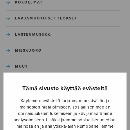
KOKOELMAT
LAAJAMUOTOISET TEOKSET
LASTENMUSIIKKI
MIESKUORO
MUUT
NÄYTTÄMÖTEOKSET
Tämä sivusto käyttää evästeitä
SEKAKUORO
Käytämme evästeitä tarjoamamme sisällön ja
mainosten räätälöimiseen, sosiaalisen median
ominaisuuksien tukemiseen ja kävijämäärämme
SOITINKOULUT JA OPPAAT
analysoimiseen. Lisäksi jaamme sosiaalisen median,
mainosalan ja analytiikka-alan kumppaneillemme