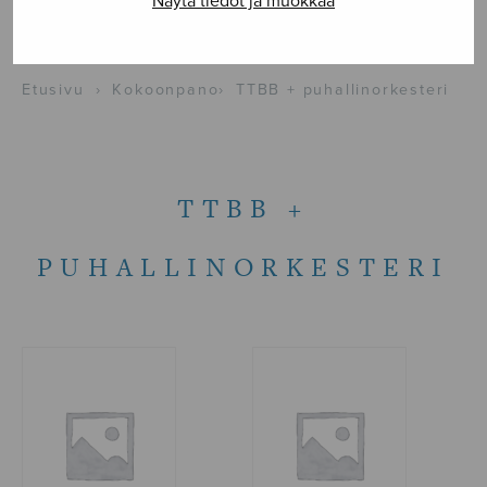
Näytä tiedot ja muokkaa
NÄYTÄ KARTALLA
Etusivu
›
Kokoonpano
›
TTBB + puhallinorkesteri
TTBB +
PUHALLINORKESTERI