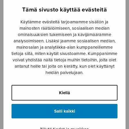
SOITINMUSIIKKI
Tämä sivusto käyttää evästeitä
YKSINLAULU
Käytämme evästeitä tarjoamamme sisällön ja
mainosten räätälöimiseen, sosiaalisen median
YLEINEN
ominaisuuksien tukemiseen ja kävijämäärämme
analysoimiseen. Lisäksi jaamme sosiaalisen median,
mainosalan ja analytiikka-alan kumppaneillemme
Sulasol nuottikauppa
tietoja siitä, miten käytät sivustoamme. Kumppanimme
voivat yhdistää näitä tietoja muihin tietoihin, joita olet
antanut heille tai joita on kerätty, kun olet käyttänyt
Myymälä avoinna
heidän palvelujaan.
ma–pe klo 10–16 tai sopimuksen mukaan
Tallberginkatu 1 B, 1,5 krs.
Kiellä
00180 Helsinki
myynti@sulasol.fi
Salli kaikki
puh. 050 305 6502