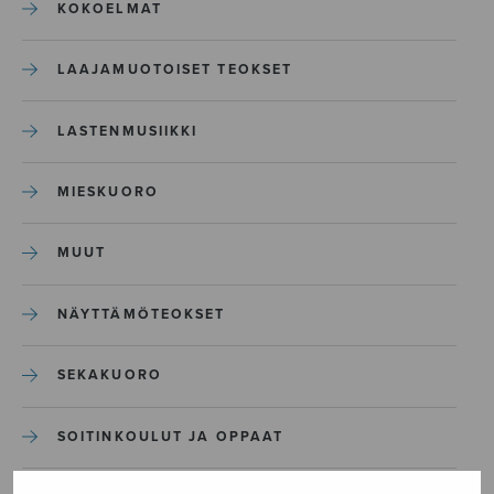
KOKOELMAT
LAAJAMUOTOISET TEOKSET
LASTENMUSIIKKI
MIESKUORO
MUUT
NÄYTTÄMÖTEOKSET
SEKAKUORO
SOITINKOULUT JA OPPAAT