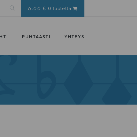
0.00 €
0 tuotetta
HTI
PUHTAASTI
YHTEYS