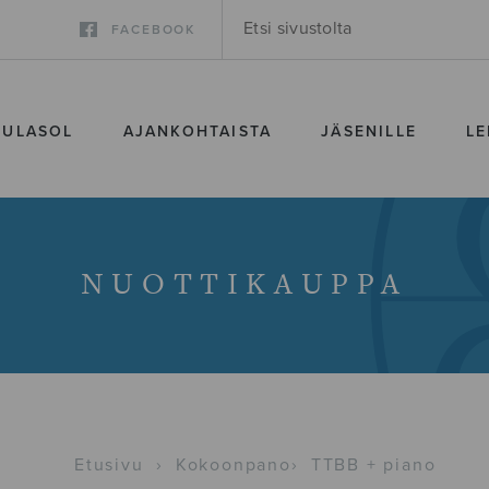
FACEBOOK
SULASOL
AJANKOHTAISTA
JÄSENILLE
LE
NUOTTIKAUPPA
Etusivu
›
Kokoonpano
›
TTBB + piano