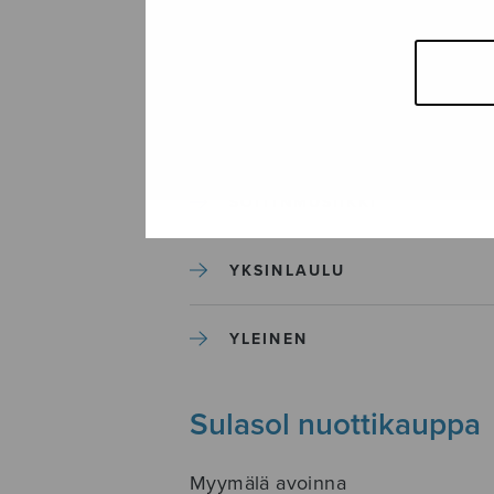
SEKAKUORO
SOITINKOULUT JA OPPAAT
SOITINMUSIIKKI
YKSINLAULU
YLEINEN
Sulasol nuottikauppa
Myymälä avoinna