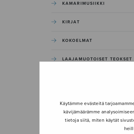
KAMARIMUSIIKKI
KIRJAT
KOKOELMAT
LAAJAMUOTOISET TEOKSET
LASTENMUSIIKKI
MIESKUORO
Käytämme evästeitä tarjoamamme s
kävijämäärämme analysoimiseen.
MUUT
tietoja siitä, miten käytät siv
heil
NÄYTTÄMÖTEOKSET