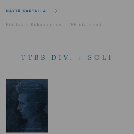
NÄYTÄ KARTALLA
Etusivu
›
Kokoonpano
›
TTBB div. + soli
TTBB DIV. + SOLI