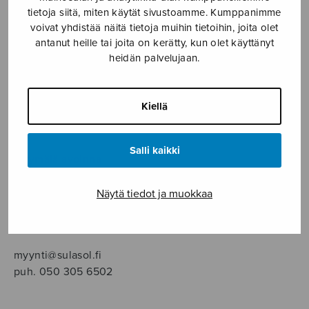
SOITINMUSIIKKI
tietoja siitä, miten käytät sivustoamme. Kumppanimme
voivat yhdistää näitä tietoja muihin tietoihin, joita olet
YKSINLAULU
antanut heille tai joita on kerätty, kun olet käyttänyt
heidän palvelujaan.
YLEINEN
Kiellä
Sulasol nuottikauppa
Salli kaikki
Myymälä avoinna
ma–pe klo 10–16 tai sopimuksen mukaan
Näytä tiedot ja muokkaa
Tallberginkatu 1 B, 1,5 krs.
00180 Helsinki
myynti@sulasol.fi
puh. 050 305 6502