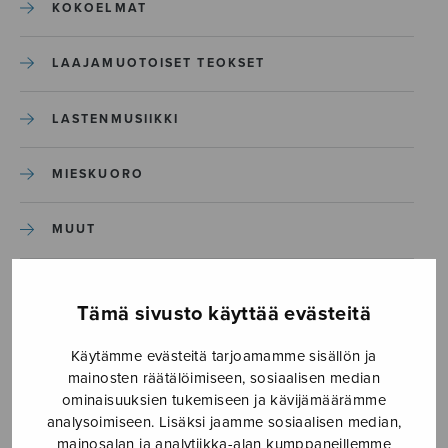
KOKOELMAT
LAAJAMUOTOISET TEOKSET
LASTENMUSIIKKI
MIESKUORO
MUUT
NÄYTTÄMÖTEOKSET
Tämä sivusto käyttää evästeitä
SEKAKUORO
Käytämme evästeitä tarjoamamme sisällön ja
mainosten räätälöimiseen, sosiaalisen median
SOITINKOULUT JA OPPAAT
ominaisuuksien tukemiseen ja kävijämäärämme
analysoimiseen. Lisäksi jaamme sosiaalisen median,
mainosalan ja analytiikka-alan kumppaneillemme