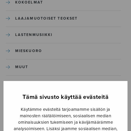
KOKOELMAT
LAAJAMUOTOISET TEOKSET
LASTENMUSIIKKI
MIESKUORO
MUUT
NÄYTTÄMÖTEOKSET
Tämä sivusto käyttää evästeitä
SEKAKUORO
Käytämme evästeitä tarjoamamme sisällön ja
mainosten räätälöimiseen, sosiaalisen median
SOITINKOULUT JA OPPAAT
ominaisuuksien tukemiseen ja kävijämäärämme
analysoimiseen. Lisäksi jaamme sosiaalisen median,