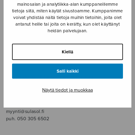
SOITINMUSIIKKI
mainosalan ja analytiikka-alan kumppaneillemme
tietoja siitä, miten käytät sivustoamme. Kumppanimme
voivat yhdistää näitä tietoja muihin tietoihin, joita olet
YKSINLAULU
antanut heille tai joita on kerätty, kun olet käyttänyt
heidän palvelujaan.
YLEINEN
Kiellä
Sulasol nuottikauppa
Myymälä avoinna
Salli kaikki
ma–pe klo 10–16 tai sopimuksen mukaan
Näytä tiedot ja muokkaa
Tallberginkatu 1 B, 1,5 krs.
00180 Helsinki
myynti@sulasol.fi
puh. 050 305 6502