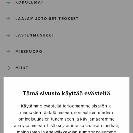
KOKOELMAT
LAAJAMUOTOISET TEOKSET
LASTENMUSIIKKI
MIESKUORO
MUUT
NÄYTTÄMÖTEOKSET
Tämä sivusto käyttää evästeitä
SEKAKUORO
Käytämme evästeitä tarjoamamme sisällön ja
mainosten räätälöimiseen, sosiaalisen median
SOITINKOULUT JA OPPAAT
ominaisuuksien tukemiseen ja kävijämäärämme
analysoimiseen. Lisäksi jaamme sosiaalisen median,
mainosalan ja analytiikka-alan kumppaneillemme