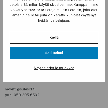
SOITINMUSIIKKI
tietoja siitä, miten käytät sivustoamme. Kumppanimme
voivat yhdistää näitä tietoja muihin tietoihin, joita olet
YKSINLAULU
antanut heille tai joita on kerätty, kun olet käyttänyt
heidän palvelujaan.
YLEINEN
Kiellä
Sulasol nuottikauppa
Salli kaikki
Myymälä avoinna
ma–pe klo 10–16 tai sopimuksen mukaan
Näytä tiedot ja muokkaa
Tallberginkatu 1 B, 1,5 krs.
00180 Helsinki
myynti@sulasol.fi
puh. 050 305 6502