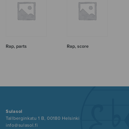
Rap, parts
Rap, score
Sulasol
Tallberginkatu 1 B, 00180 Helsinki
info@sulasol.fi