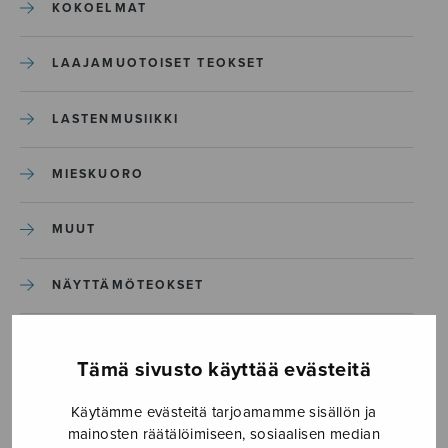
KOKOELMAT
LAAJAMUOTOISET TEOKSET
LASTENMUSIIKKI
MIESKUORO
MUUT
NÄYTTÄMÖTEOKSET
SEKAKUORO
Tämä sivusto käyttää evästeitä
SOITINKOULUT JA OPPAAT
Käytämme evästeitä tarjoamamme sisällön ja
mainosten räätälöimiseen, sosiaalisen median