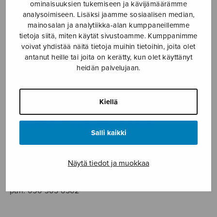
SOITINMUSIIKKI
ominaisuuksien tukemiseen ja kävijämäärämme
analysoimiseen. Lisäksi jaamme sosiaalisen median,
mainosalan ja analytiikka-alan kumppaneillemme
YKSINLAULU
tietoja siitä, miten käytät sivustoamme. Kumppanimme
voivat yhdistää näitä tietoja muihin tietoihin, joita olet
YLEINEN
antanut heille tai joita on kerätty, kun olet käyttänyt
heidän palvelujaan.
Sulasol nuottikauppa
Kiellä
Myymälä avoinna
ma–pe klo 10–16 tai sopimuksen mukaan
Salli kaikki
Tallberginkatu 1 B, 1,5 krs.
00180 Helsinki
Näytä tiedot ja muokkaa
myynti@sulasol.fi
puh. 050 305 6502