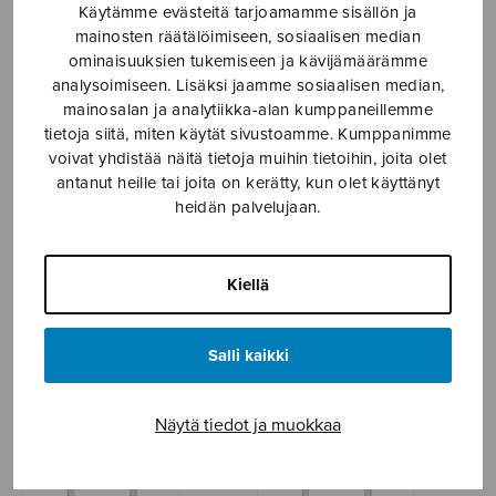
Käytämme evästeitä tarjoamamme sisällön ja
Care Charminge Sleepe
Come live with me
mainosten räätälöimiseen, sosiaalisen median
ominaisuuksien tukemiseen ja kävijämäärämme
analysoimiseen. Lisäksi jaamme sosiaalisen median,
mainosalan ja analytiikka-alan kumppaneillemme
tietoja siitä, miten käytät sivustoamme. Kumppanimme
voivat yhdistää näitä tietoja muihin tietoihin, joita olet
antanut heille tai joita on kerätty, kun olet käyttänyt
heidän palvelujaan.
Kiellä
Elämän ovet
Hän on
Salli kaikki
Näytä tiedot ja muokkaa