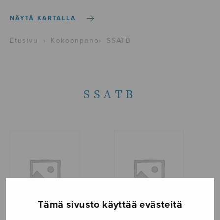
NÄYTÄ KARTALLA
Etusivu
›
Kokoonpano
›
SSATB
SSATB
Tämä sivusto käyttää evästeitä