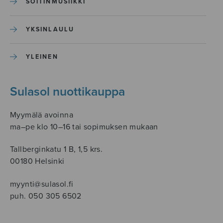
SOITINMUSIIKKI
YKSINLAULU
YLEINEN
Sulasol nuottikauppa
Myymälä avoinna
ma–pe klo 10–16 tai sopimuksen mukaan
Tallberginkatu 1 B, 1,5 krs.
00180 Helsinki
myynti@sulasol.fi
puh. 050 305 6502