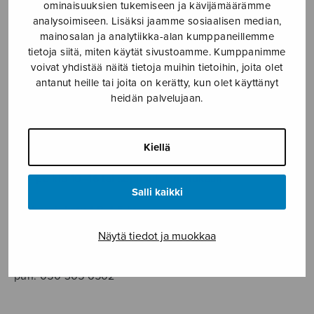
SOITINMUSIIKKI
ominaisuuksien tukemiseen ja kävijämäärämme
analysoimiseen. Lisäksi jaamme sosiaalisen median,
mainosalan ja analytiikka-alan kumppaneillemme
YKSINLAULU
tietoja siitä, miten käytät sivustoamme. Kumppanimme
voivat yhdistää näitä tietoja muihin tietoihin, joita olet
YLEINEN
antanut heille tai joita on kerätty, kun olet käyttänyt
heidän palvelujaan.
Sulasol nuottikauppa
Kiellä
Myymälä avoinna
ma–pe klo 10–16 tai sopimuksen mukaan
Salli kaikki
Tallberginkatu 1 B, 1,5 krs.
00180 Helsinki
Näytä tiedot ja muokkaa
myynti@sulasol.fi
puh. 050 305 6502