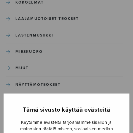
KOKOELMAT
LAAJAMUOTOISET TEOKSET
LASTENMUSIIKKI
MIESKUORO
MUUT
NÄYTTÄMÖTEOKSET
SEKAKUORO
Tämä sivusto käyttää evästeitä
SOITINKOULUT JA OPPAAT
Käytämme evästeitä tarjoamamme sisällön ja
mainosten räätälöimiseen, sosiaalisen median