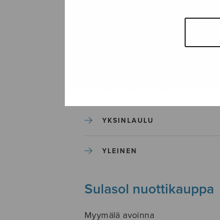
SEKAKUORO
SOITINKOULUT JA OPPAAT
SOITINMUSIIKKI
YKSINLAULU
YLEINEN
Sulasol nuottikauppa
Myymälä avoinna