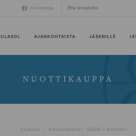
FACEBOOK
SULASOL
AJANKOHTAISTA
JÄSENILLE
LE
NUOTTIKAUPPA
Etusivu
›
Kokoonpano
›
SSAB + baritoni