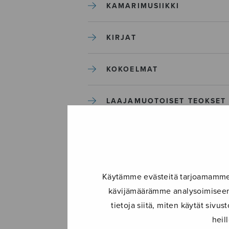
KAMARIMUSIIKKI
KIRJAT
KOKOELMAT
LAAJAMUOTOISET TEOKSET
LASTENMUSIIKKI
MIESKUORO
Käytämme evästeitä tarjoamamme s
kävijämäärämme analysoimiseen.
MUUT
tietoja siitä, miten käytät siv
heil
NÄYTTÄMÖTEOKSET