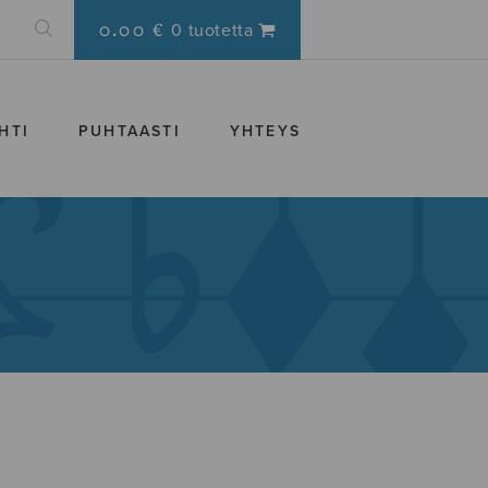
0.00 €
0 tuotetta
HTI
PUHTAASTI
YHTEYS