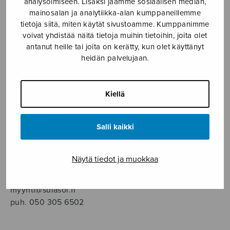
analysoimiseen. Lisäksi jaamme sosiaalisen median,
SOITINMUSIIKKI
mainosalan ja analytiikka-alan kumppaneillemme
tietoja siitä, miten käytät sivustoamme. Kumppanimme
YKSINLAULU
voivat yhdistää näitä tietoja muihin tietoihin, joita olet
antanut heille tai joita on kerätty, kun olet käyttänyt
heidän palvelujaan.
YLEINEN
Sulasol nuottikauppa
Kiellä
Myymälä avoinna
Salli kaikki
ma–pe klo 10–16 tai sopimuksen mukaan
Tallberginkatu 1 B, 1,5 krs.
Näytä tiedot ja muokkaa
00180 Helsinki
myynti@sulasol.fi
puh. 050 305 6502