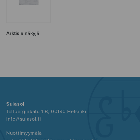
Arktisia näkyjä
Sulasol
Tallberginkatu 1 B, 00180 Helsinki
info@sulasol.fi
Nuottimyymälä