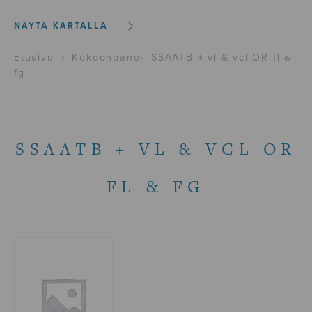
NÄYTÄ KARTALLA
Etusivu
›
Kokoonpano
›
SSAATB + vl & vcl OR fl &
fg
SSAATB + VL & VCL OR
FL & FG