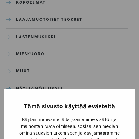
KOKOELMAT
LAAJAMUOTOISET TEOKSET
LASTENMUSIIKKI
MIESKUORO
MUUT
NÄYTTÄMÖTEOKSET
Tämä sivusto käyttää evästeitä
SEKAKUORO
Käytämme evästeitä tarjoamamme sisällön ja
SOITINKOULUT JA OPPAAT
mainosten räätälöimiseen, sosiaalisen median
ominaisuuksien tukemiseen ja kävijämäärämme