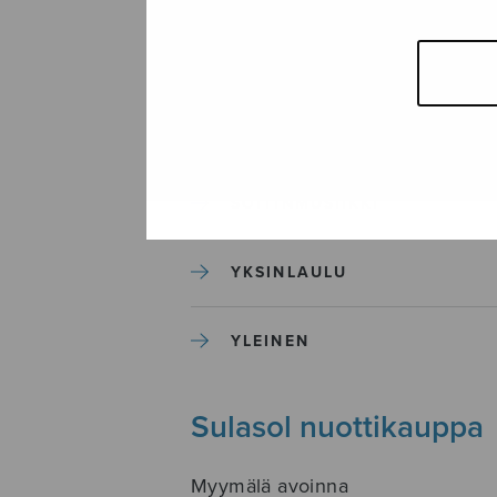
SEKAKUORO
SOITINKOULUT JA OPPAAT
SOITINMUSIIKKI
YKSINLAULU
YLEINEN
Sulasol nuottikauppa
Myymälä avoinna