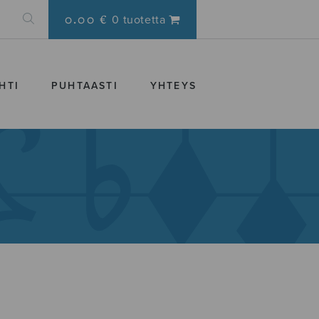
0.00 €
0 tuotetta
HTI
PUHTAASTI
YHTEYS