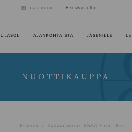
FACEBOOK
SULASOL
AJANKOHTAISTA
JÄSENILLE
LE
NUOTTIKAUPPA
Etusivu
›
Kokoonpano
›
SSAA + opt. Bar.