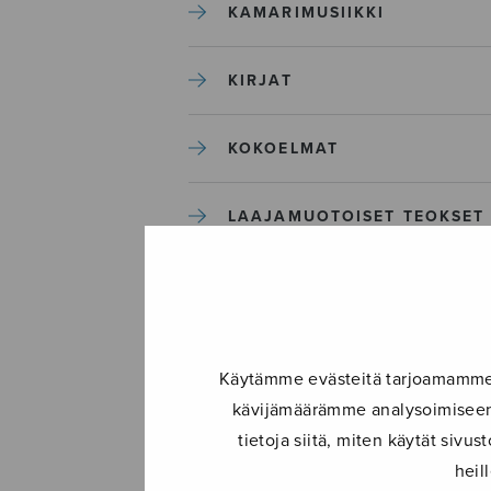
KAMARIMUSIIKKI
KIRJAT
KOKOELMAT
LAAJAMUOTOISET TEOKSET
LASTENMUSIIKKI
MIESKUORO
Käytämme evästeitä tarjoamamme s
kävijämäärämme analysoimiseen.
MUUT
tietoja siitä, miten käytät siv
heil
NÄYTTÄMÖTEOKSET