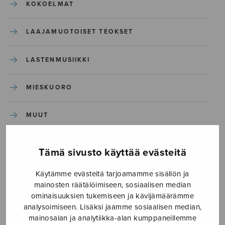
KOKOELMAT
LAAJAMUOTOISET TEOKSET
LASTENMUSIIKKI
MIESKUORO
MUUT
NÄYTTÄMÖTEOKSET
Tämä sivusto käyttää evästeitä
SEKAKUORO
Käytämme evästeitä tarjoamamme sisällön ja
mainosten räätälöimiseen, sosiaalisen median
ominaisuuksien tukemiseen ja kävijämäärämme
SOITINKOULUT JA OPPAAT
analysoimiseen. Lisäksi jaamme sosiaalisen median,
mainosalan ja analytiikka-alan kumppaneillemme