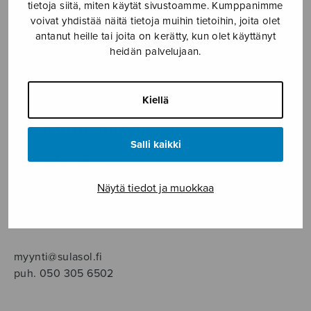
SOITINMUSIIKKI
tietoja siitä, miten käytät sivustoamme. Kumppanimme
voivat yhdistää näitä tietoja muihin tietoihin, joita olet
antanut heille tai joita on kerätty, kun olet käyttänyt
YKSINLAULU
heidän palvelujaan.
YLEINEN
Kiellä
Sulasol nuottikauppa
Salli kaikki
Myymälä avoinna
ma–pe klo 10–16 tai sopimuksen mukaan
Näytä tiedot ja muokkaa
Tallberginkatu 1 B, 1,5 krs.
00180 Helsinki
myynti@sulasol.fi
puh. 050 305 6502