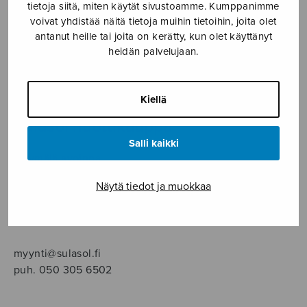
SOITINMUSIIKKI
tietoja siitä, miten käytät sivustoamme. Kumppanimme
voivat yhdistää näitä tietoja muihin tietoihin, joita olet
antanut heille tai joita on kerätty, kun olet käyttänyt
YKSINLAULU
heidän palvelujaan.
YLEINEN
Kiellä
Sulasol nuottikauppa
Salli kaikki
Myymälä avoinna
ma–pe klo 10–16 tai sopimuksen mukaan
Näytä tiedot ja muokkaa
Tallberginkatu 1 B, 1,5 krs.
00180 Helsinki
myynti@sulasol.fi
puh. 050 305 6502