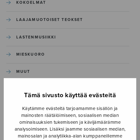
KOKOELMAT
LAAJAMUOTOISET TEOKSET
LASTENMUSIIKKI
MIESKUORO
MUUT
NÄYTTÄMÖTEOKSET
Tämä sivusto käyttää evästeitä
SEKAKUORO
Käytämme evästeitä tarjoamamme sisällön ja
mainosten räätälöimiseen, sosiaalisen median
ominaisuuksien tukemiseen ja kävijämäärämme
SOITINKOULUT JA OPPAAT
analysoimiseen. Lisäksi jaamme sosiaalisen median,
mainosalan ja analytiikka-alan kumppaneillemme