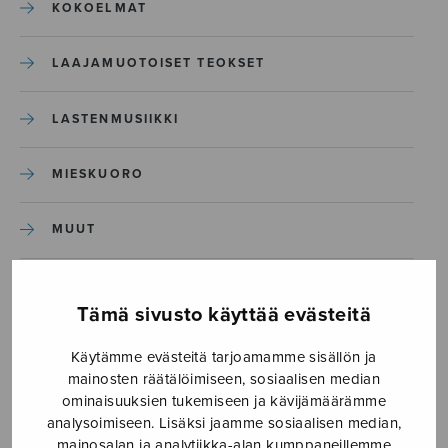
KOKOELMAT
LAAJAMUOTOISET TEOKSET
LASTENMUSIIKKI
MIESKUORO
MUUT
NÄYTTÄMÖTEOKSET
Tämä sivusto käyttää evästeitä
SEKAKUORO
Käytämme evästeitä tarjoamamme sisällön ja
mainosten räätälöimiseen, sosiaalisen median
SOITINKOULUT JA OPPAAT
ominaisuuksien tukemiseen ja kävijämäärämme
analysoimiseen. Lisäksi jaamme sosiaalisen median,
mainosalan ja analytiikka-alan kumppaneillemme