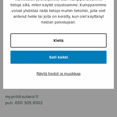
SOITINMUSIIKKI
tietoja siitä, miten käytät sivustoamme. Kumppanimme
voivat yhdistää näitä tietoja muihin tietoihin, joita olet
YKSINLAULU
antanut heille tai joita on kerätty, kun olet käyttänyt
heidän palvelujaan.
YLEINEN
Kiellä
Sulasol nuottikauppa
Salli kaikki
Myymälä avoinna
ma–pe klo 10–16 tai sopimuksen mukaan
Näytä tiedot ja muokkaa
Tallberginkatu 1 B, 1,5 krs.
00180 Helsinki
myynti@sulasol.fi
puh. 050 305 6502