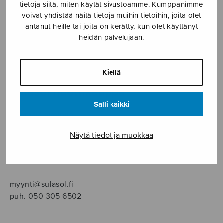
SOITINMUSIIKKI
tietoja siitä, miten käytät sivustoamme. Kumppanimme
voivat yhdistää näitä tietoja muihin tietoihin, joita olet
antanut heille tai joita on kerätty, kun olet käyttänyt
YKSINLAULU
heidän palvelujaan.
YLEINEN
Kiellä
Sulasol nuottikauppa
Salli kaikki
Myymälä avoinna
ma–pe klo 10–16 tai sopimuksen mukaan
Näytä tiedot ja muokkaa
Tallberginkatu 1 B, 1,5 krs.
00180 Helsinki
myynti@sulasol.fi
puh. 050 305 6502