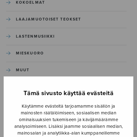
KOKOELMAT
LAAJAMUOTOISET TEOKSET
LASTENMUSIIKKI
MIESKUORO
MUUT
NÄYTTÄMÖTEOKSET
Tämä sivusto käyttää evästeitä
SEKAKUORO
Käytämme evästeitä tarjoamamme sisällön ja
mainosten räätälöimiseen, sosiaalisen median
ominaisuuksien tukemiseen ja kävijämäärämme
SOITINKOULUT JA OPPAAT
analysoimiseen. Lisäksi jaamme sosiaalisen median,
mainosalan ja analytiikka-alan kumppaneillemme