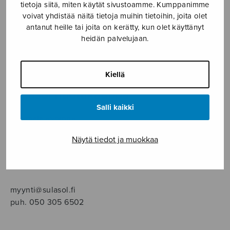
SOITINMUSIIKKI
tietoja siitä, miten käytät sivustoamme. Kumppanimme
voivat yhdistää näitä tietoja muihin tietoihin, joita olet
antanut heille tai joita on kerätty, kun olet käyttänyt
YKSINLAULU
heidän palvelujaan.
YLEINEN
Kiellä
Sulasol nuottikauppa
Salli kaikki
Myymälä avoinna
ma–pe klo 10–16 tai sopimuksen mukaan
Näytä tiedot ja muokkaa
Tallberginkatu 1 B, 1,5 krs.
00180 Helsinki
myynti@sulasol.fi
puh. 050 305 6502