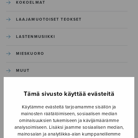
KOKOELMAT
LAAJAMUOTOISET TEOKSET
LASTENMUSIIKKI
MIESKUORO
MUUT
NÄYTTÄMÖTEOKSET
Tämä sivusto käyttää evästeitä
SEKAKUORO
Käytämme evästeitä tarjoamamme sisällön ja
mainosten räätälöimiseen, sosiaalisen median
ominaisuuksien tukemiseen ja kävijämäärämme
SOITINKOULUT JA OPPAAT
analysoimiseen. Lisäksi jaamme sosiaalisen median,
mainosalan ja analytiikka-alan kumppaneillemme