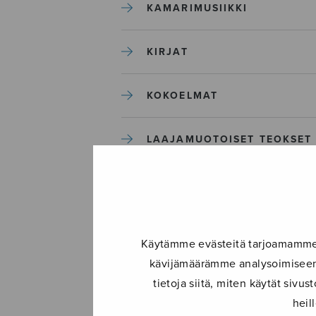
KAMARIMUSIIKKI
KIRJAT
KOKOELMAT
LAAJAMUOTOISET TEOKSET
LASTENMUSIIKKI
MIESKUORO
Käytämme evästeitä tarjoamamme s
kävijämäärämme analysoimiseen.
MUUT
tietoja siitä, miten käytät siv
heil
NÄYTTÄMÖTEOKSET