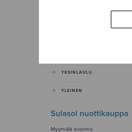
SEKAKUORO
SOITINKOULUT JA OPPAAT
SOITINMUSIIKKI
YKSINLAULU
YLEINEN
Sulasol nuottikauppa
Myymälä avoinna