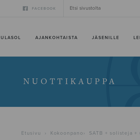
FACEBOOK
SULASOL
AJANKOHTAISTA
JÄSENILLE
LE
NUOTTIKAUPPA
Etusivu
›
Kokoonpano
›
SATB + solisteja + 