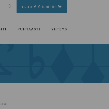
0.00 €
0 tuotetta
HTI
PUHTAASTI
YHTEYS
urut