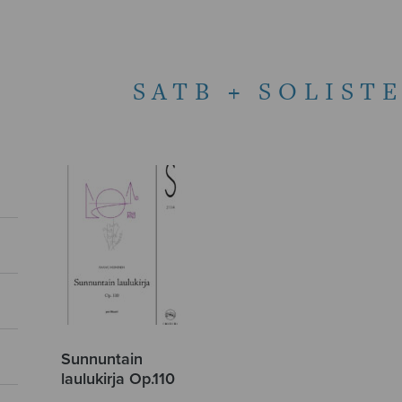
SATB + SOLIST
Sunnuntain
laulukirja Op.110