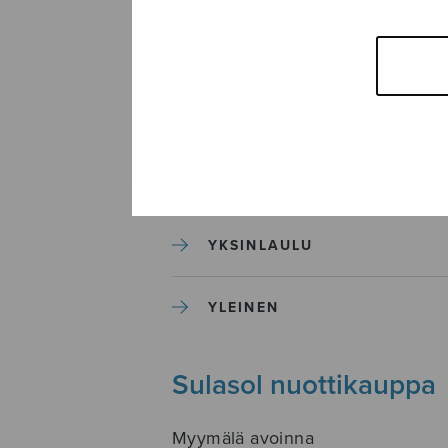
SEKAKUORO
SOITINKOULUT JA OPPAAT
SOITINMUSIIKKI
YKSINLAULU
YLEINEN
Sulasol nuottikauppa
Myymälä avoinna