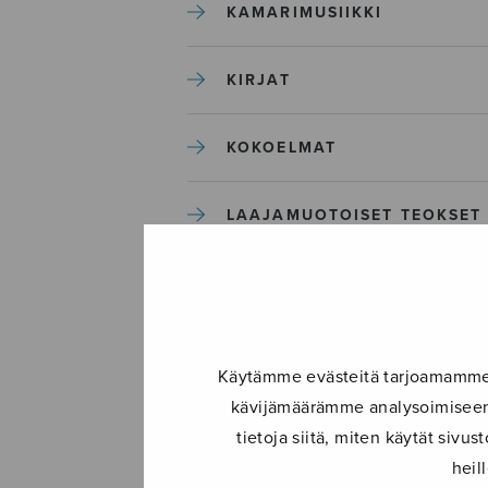
KAMARIMUSIIKKI
KIRJAT
KOKOELMAT
LAAJAMUOTOISET TEOKSET
LASTENMUSIIKKI
MIESKUORO
Käytämme evästeitä tarjoamamme s
kävijämäärämme analysoimiseen.
MUUT
tietoja siitä, miten käytät siv
heil
NÄYTTÄMÖTEOKSET