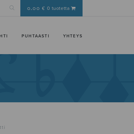
0.00 €
0 tuotetta
HTI
PUHTAASTI
YHTEYS
tti