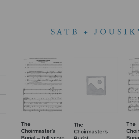
SATB + JOUSI
The
The
The
Choirmaster’s
Choi
Choirmaster’s
Burial – full score
Buria
Burial –