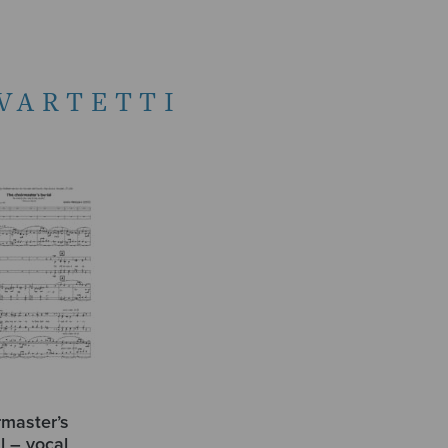
KVARTETTI
rmaster’s
l – vocal