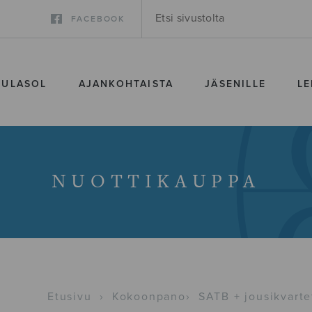
FACEBOOK
SULASOL
AJANKOHTAISTA
JÄSENILLE
LE
NUOTTIKAUPPA
Etusivu
›
Kokoonpano
›
SATB + jousikvarte