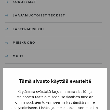
KOKOELMAT
LAAJAMUOTOISET TEOKSET
LASTENMUSIIKKI
MIESKUORO
MUUT
NÄYTTÄMÖTEOKSET
Tämä sivusto käyttää evästeitä
SEKAKUORO
Käytämme evästeitä tarjoamamme sisällön ja
mainosten räätälöimiseen, sosiaalisen median
SOITINKOULUT JA OPPAAT
ominaisuuksien tukemiseen ja kävijämäärämme
analysoimiseen. Lisäksi jaamme sosiaalisen median,