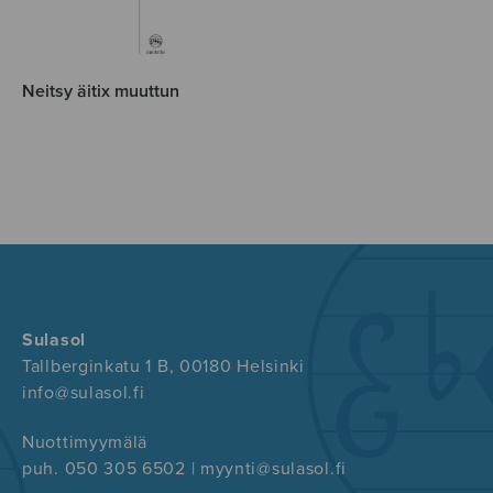
Neitsy äitix muuttun
Sulasol
Tallberginkatu 1 B, 00180 Helsinki
info@sulasol.fi
Nuottimyymälä
puh. 050 305 6502 | myynti@sulasol.fi