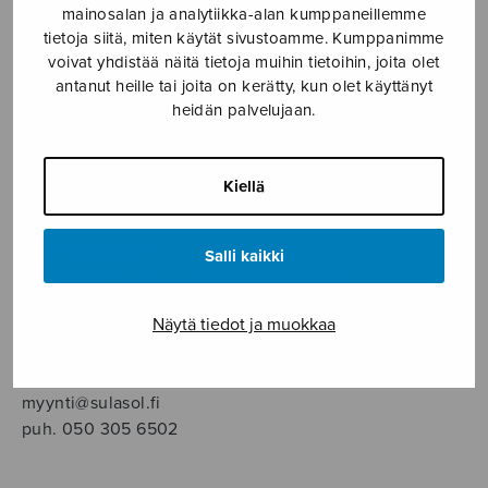
SOITINMUSIIKKI
mainosalan ja analytiikka-alan kumppaneillemme
tietoja siitä, miten käytät sivustoamme. Kumppanimme
voivat yhdistää näitä tietoja muihin tietoihin, joita olet
YKSINLAULU
antanut heille tai joita on kerätty, kun olet käyttänyt
heidän palvelujaan.
YLEINEN
Kiellä
Sulasol nuottikauppa
Myymälä avoinna
Salli kaikki
ma–pe klo 10–16 tai sopimuksen mukaan
Näytä tiedot ja muokkaa
Tallberginkatu 1 B, 1,5 krs.
00180 Helsinki
myynti@sulasol.fi
puh. 050 305 6502