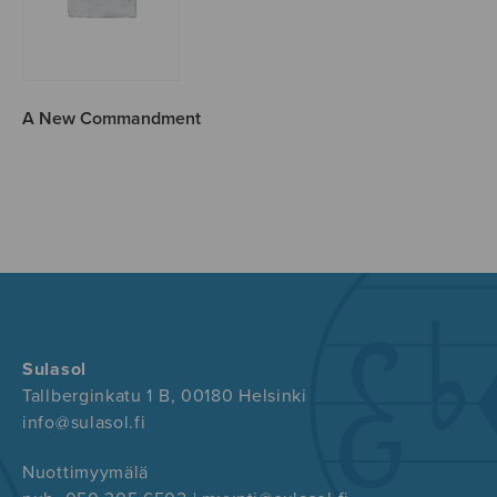
A New Commandment
Sulasol
Tallberginkatu 1 B, 00180 Helsinki
info@sulasol.fi
Nuottimyymälä