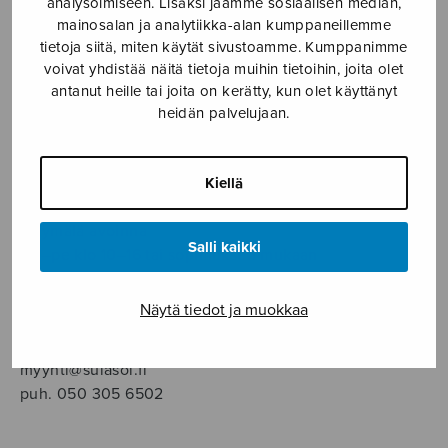
analysoimiseen. Lisäksi jaamme sosiaalisen median,
SOITINMUSIIKKI
mainosalan ja analytiikka-alan kumppaneillemme
tietoja siitä, miten käytät sivustoamme. Kumppanimme
YKSINLAULU
voivat yhdistää näitä tietoja muihin tietoihin, joita olet
antanut heille tai joita on kerätty, kun olet käyttänyt
heidän palvelujaan.
YLEINEN
Sulasol nuottikauppa
Kiellä
Myymälä avoinna
Salli kaikki
ma–pe klo 10–16 tai sopimuksen mukaan
Tallberginkatu 1 B, 1,5 krs.
Näytä tiedot ja muokkaa
00180 Helsinki
myynti@sulasol.fi
puh. 050 305 6502