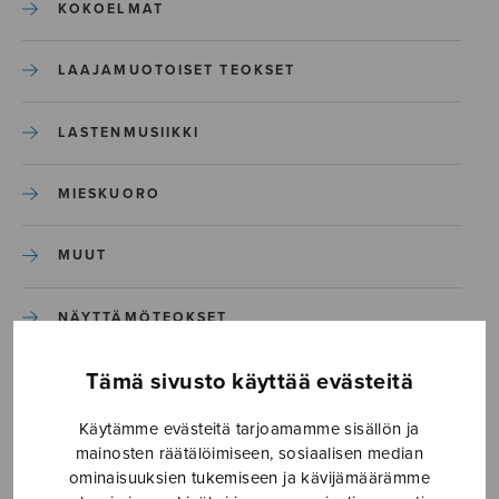
KOKOELMAT
LAAJAMUOTOISET TEOKSET
LASTENMUSIIKKI
MIESKUORO
MUUT
NÄYTTÄMÖTEOKSET
Tämä sivusto käyttää evästeitä
SEKAKUORO
Käytämme evästeitä tarjoamamme sisällön ja
SOITINKOULUT JA OPPAAT
mainosten räätälöimiseen, sosiaalisen median
ominaisuuksien tukemiseen ja kävijämäärämme