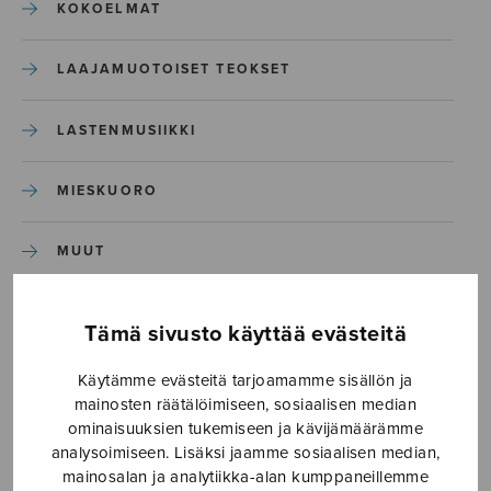
KOKOELMAT
LAAJAMUOTOISET TEOKSET
LASTENMUSIIKKI
MIESKUORO
MUUT
NÄYTTÄMÖTEOKSET
Tämä sivusto käyttää evästeitä
SEKAKUORO
Käytämme evästeitä tarjoamamme sisällön ja
mainosten räätälöimiseen, sosiaalisen median
ominaisuuksien tukemiseen ja kävijämäärämme
SOITINKOULUT JA OPPAAT
analysoimiseen. Lisäksi jaamme sosiaalisen median,
mainosalan ja analytiikka-alan kumppaneillemme