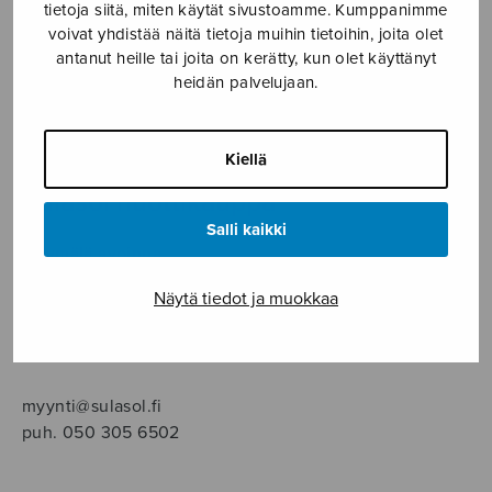
SOITINMUSIIKKI
tietoja siitä, miten käytät sivustoamme. Kumppanimme
voivat yhdistää näitä tietoja muihin tietoihin, joita olet
antanut heille tai joita on kerätty, kun olet käyttänyt
YKSINLAULU
heidän palvelujaan.
YLEINEN
Kiellä
Sulasol nuottikauppa
Salli kaikki
Myymälä avoinna
ma–pe klo 10–16 tai sopimuksen mukaan
Näytä tiedot ja muokkaa
Tallberginkatu 1 B, 1,5 krs.
00180 Helsinki
myynti@sulasol.fi
puh. 050 305 6502