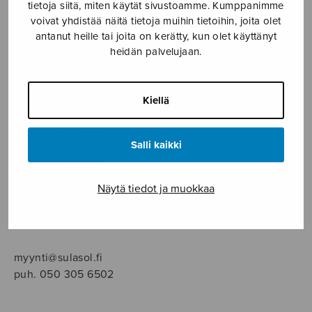
SOITINMUSIIKKI
tietoja siitä, miten käytät sivustoamme. Kumppanimme
voivat yhdistää näitä tietoja muihin tietoihin, joita olet
antanut heille tai joita on kerätty, kun olet käyttänyt
YKSINLAULU
heidän palvelujaan.
YLEINEN
Kiellä
Sulasol nuottikauppa
Salli kaikki
Myymälä avoinna
ma–pe klo 10–16 tai sopimuksen mukaan
Näytä tiedot ja muokkaa
Tallberginkatu 1 B, 1,5 krs.
00180 Helsinki
myynti@sulasol.fi
puh. 050 305 6502