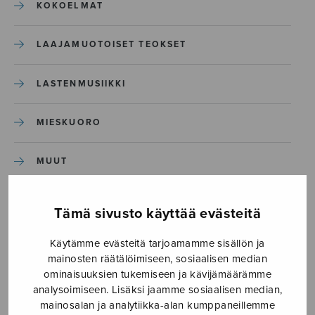
KOKOELMAT
LAAJAMUOTOISET TEOKSET
LASTENMUSIIKKI
MIESKUORO
MUUT
NÄYTTÄMÖTEOKSET
Tämä sivusto käyttää evästeitä
SEKAKUORO
Käytämme evästeitä tarjoamamme sisällön ja
mainosten räätälöimiseen, sosiaalisen median
ominaisuuksien tukemiseen ja kävijämäärämme
SOITINKOULUT JA OPPAAT
analysoimiseen. Lisäksi jaamme sosiaalisen median,
mainosalan ja analytiikka-alan kumppaneillemme