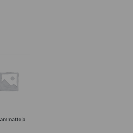
R
eammatteja