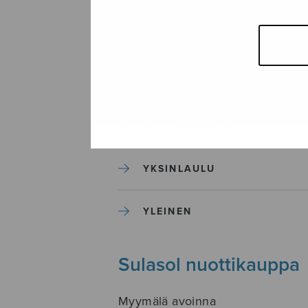
SEKAKUORO
SOITINKOULUT JA OPPAAT
SOITINMUSIIKKI
YKSINLAULU
YLEINEN
Sulasol nuottikauppa
Myymälä avoinna