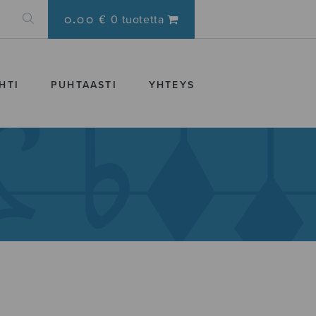
0.00 €
0 tuotetta
HTI
PUHTAASTI
YHTEYS