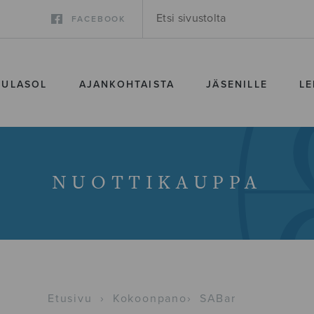
FACEBOOK
SULASOL
AJANKOHTAISTA
JÄSENILLE
LE
NUOTTIKAUPPA
Etusivu
›
Kokoonpano
›
SABar