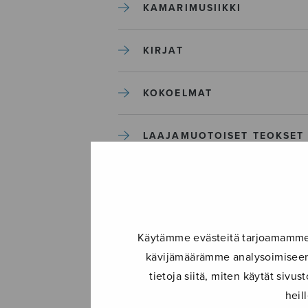
KAMARIMUSIIKKI
KIRJAT
KOKOELMAT
LAAJAMUOTOISET TEOKSET
LASTENMUSIIKKI
MIESKUORO
Käytämme evästeitä tarjoamamme s
kävijämäärämme analysoimiseen.
MUUT
tietoja siitä, miten käytät siv
heil
NÄYTTÄMÖTEOKSET