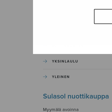
SEKAKUORO
SOITINKOULUT JA OPPAAT
SOITINMUSIIKKI
YKSINLAULU
YLEINEN
Sulasol nuottikauppa
Myymälä avoinna