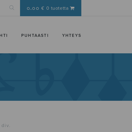
0.00 €
0 tuotetta
HTI
PUHTAASTI
YHTEYS
 div.