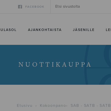
FACEBOOK
SULASOL
AJANKOHTAISTA
JÄSENILLE
LE
NUOTTIKAUPPA
Etusivu
›
Kokoonpano
›
SAB - SATB - SATB