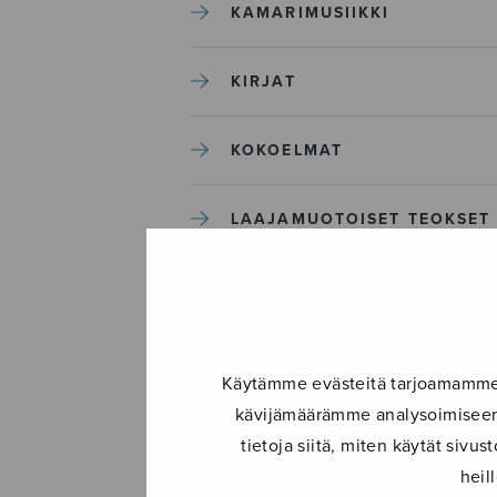
KAMARIMUSIIKKI
KIRJAT
KOKOELMAT
LAAJAMUOTOISET TEOKSET
LASTENMUSIIKKI
MIESKUORO
Käytämme evästeitä tarjoamamme s
kävijämäärämme analysoimiseen.
MUUT
tietoja siitä, miten käytät siv
heil
NÄYTTÄMÖTEOKSET