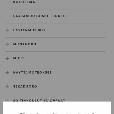
KOKOELMAT
LAAJAMUOTOISET TEOKSET
LASTENMUSIIKKI
MIESKUORO
MUUT
NÄYTTÄMÖTEOKSET
SEKAKUORO
SOITINKOULUT JA OPPAAT