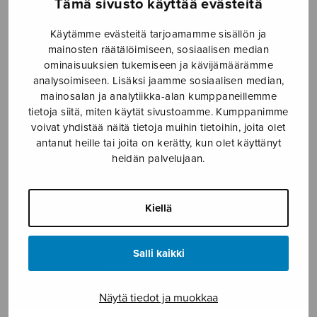
Tämä sivusto käyttää evästeitä
SOITINMUSIIKKI
Käytämme evästeitä tarjoamamme sisällön ja
YKSINLAULU
mainosten räätälöimiseen, sosiaalisen median
ominaisuuksien tukemiseen ja kävijämäärämme
analysoimiseen. Lisäksi jaamme sosiaalisen median,
YLEINEN
mainosalan ja analytiikka-alan kumppaneillemme
tietoja siitä, miten käytät sivustoamme. Kumppanimme
Sulasol nuottikauppa
voivat yhdistää näitä tietoja muihin tietoihin, joita olet
antanut heille tai joita on kerätty, kun olet käyttänyt
heidän palvelujaan.
Myymälä avoinna
ma–pe klo 10–16 tai sopimuksen mukaan
Kiellä
Tallberginkatu 1 B, 1,5 krs.
00180 Helsinki
Salli kaikki
myynti@sulasol.fi
puh. 050 305 6502
Näytä tiedot ja muokkaa