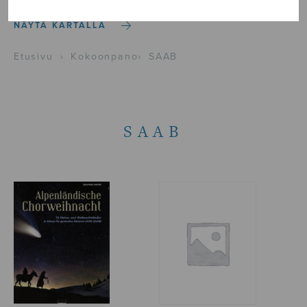
NÄYTÄ KARTALLA
Etusivu
›
Kokoonpano
›
SAAB
SAAB