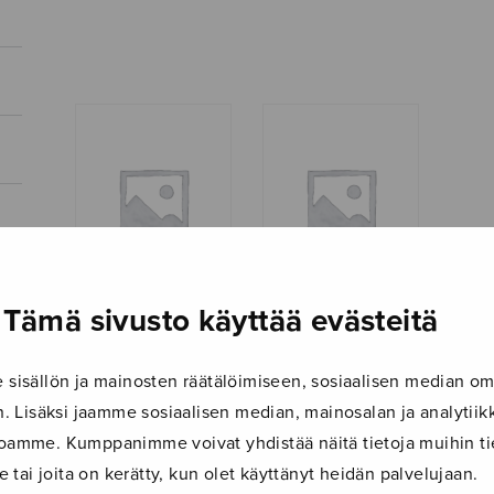
Tämä sivusto käyttää evästeitä
Kuusi
Kuusi
uusmaalaista
uusmaalaista
isällön ja mainosten räätälöimiseen, sosiaalisen median om
kansanlaulua,
kansanlaulua,
 Lisäksi jaamme sosiaalisen median, mainosalan ja analyti
partituuri
soitinstemma
ustoamme. Kumppanimme voivat yhdistää näitä tietoja muihin tie
le tai joita on kerätty, kun olet käyttänyt heidän palvelujaan.