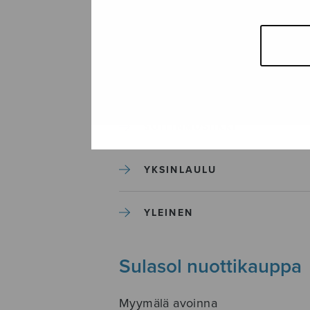
SEKAKUORO
SOITINKOULUT JA OPPAAT
SOITINMUSIIKKI
YKSINLAULU
YLEINEN
Sulasol nuottikauppa
Myymälä avoinna