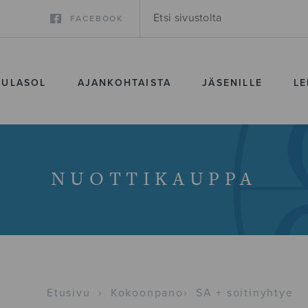
FACEBOOK
SULASOL
AJANKOHTAISTA
JÄSENILLE
LE
NUOTTIKAUPPA
Etusivu
›
Kokoonpano
›
SA + soitinyhtye