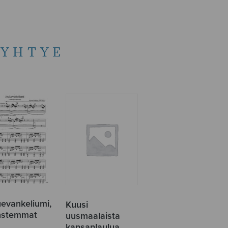
NYHTYE
uevankeliumi,
Kuusi
instemmat
uusmaalaista
kansanlaulua,