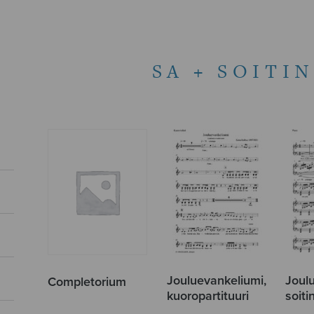
SA + SOITI
Jouluevankeliumi,
Joul
Completorium
kuoropartituuri
soit