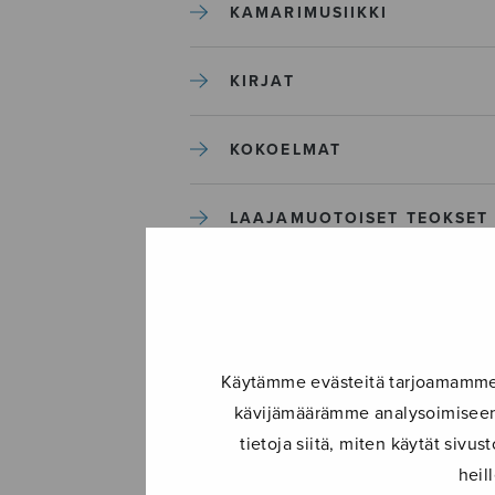
KAMARIMUSIIKKI
KIRJAT
KOKOELMAT
LAAJAMUOTOISET TEOKSET
LASTENMUSIIKKI
MIESKUORO
Käytämme evästeitä tarjoamamme s
kävijämäärämme analysoimiseen.
MUUT
tietoja siitä, miten käytät siv
heil
NÄYTTÄMÖTEOKSET