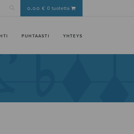
0.00 €
0 tuotetta
HTI
PUHTAASTI
YHTEYS