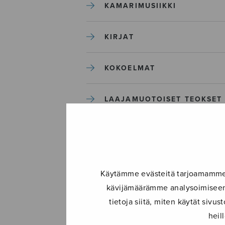
KAMARIMUSIIKKI
KIRJAT
KOKOELMAT
LAAJAMUOTOISET TEOKSET
LASTENMUSIIKKI
MIESKUORO
Käytämme evästeitä tarjoamamme s
kävijämäärämme analysoimiseen.
MUUT
tietoja siitä, miten käytät siv
heil
NÄYTTÄMÖTEOKSET