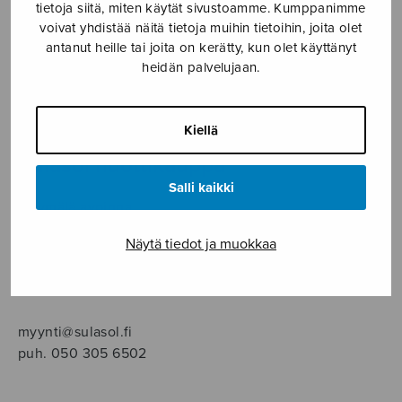
SOITINMUSIIKKI
tietoja siitä, miten käytät sivustoamme. Kumppanimme
voivat yhdistää näitä tietoja muihin tietoihin, joita olet
antanut heille tai joita on kerätty, kun olet käyttänyt
YKSINLAULU
heidän palvelujaan.
YLEINEN
Kiellä
Sulasol nuottikauppa
Salli kaikki
Myymälä avoinna
ma–pe klo 10–16 tai sopimuksen mukaan
Näytä tiedot ja muokkaa
Tallberginkatu 1 B, 1,5 krs.
00180 Helsinki
myynti@sulasol.fi
puh. 050 305 6502