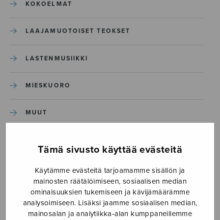
KOKOELMAT
LAAJAMUOTOISET TEOKSET
LASTENMUSIIKKI
MIESKUORO
MUUT
NÄYTTÄMÖTEOKSET
Tämä sivusto käyttää evästeitä
SEKAKUORO
Käytämme evästeitä tarjoamamme sisällön ja
mainosten räätälöimiseen, sosiaalisen median
ominaisuuksien tukemiseen ja kävijämäärämme
SOITINKOULUT JA OPPAAT
analysoimiseen. Lisäksi jaamme sosiaalisen median,
mainosalan ja analytiikka-alan kumppaneillemme