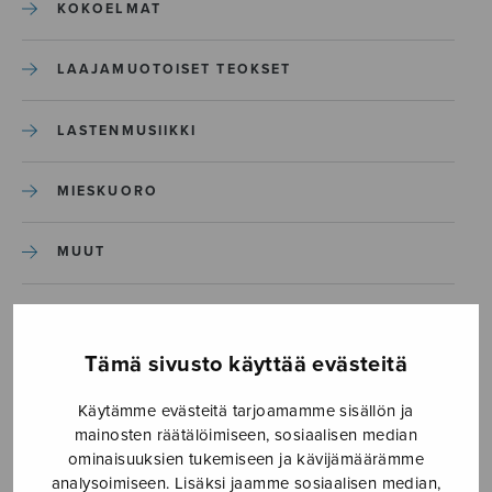
KOKOELMAT
LAAJAMUOTOISET TEOKSET
LASTENMUSIIKKI
MIESKUORO
MUUT
NÄYTTÄMÖTEOKSET
Tämä sivusto käyttää evästeitä
SEKAKUORO
Käytämme evästeitä tarjoamamme sisällön ja
mainosten räätälöimiseen, sosiaalisen median
SOITINKOULUT JA OPPAAT
ominaisuuksien tukemiseen ja kävijämäärämme
analysoimiseen. Lisäksi jaamme sosiaalisen median,