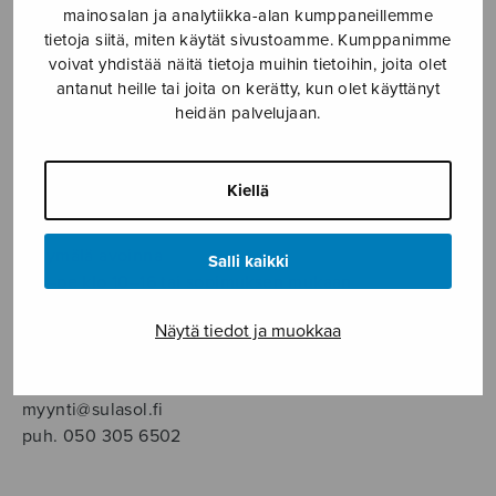
SOITINMUSIIKKI
mainosalan ja analytiikka-alan kumppaneillemme
tietoja siitä, miten käytät sivustoamme. Kumppanimme
voivat yhdistää näitä tietoja muihin tietoihin, joita olet
YKSINLAULU
antanut heille tai joita on kerätty, kun olet käyttänyt
heidän palvelujaan.
YLEINEN
Kiellä
Sulasol nuottikauppa
Myymälä avoinna
Salli kaikki
ma–pe klo 10–16 tai sopimuksen mukaan
Näytä tiedot ja muokkaa
Tallberginkatu 1 B, 1,5 krs.
00180 Helsinki
myynti@sulasol.fi
puh. 050 305 6502