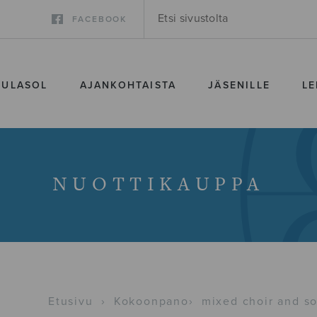
FACEBOOK
SULASOL
AJANKOHTAISTA
JÄSENILLE
LE
NUOTTIKAUPPA
Etusivu
›
Kokoonpano
›
mixed choir and so