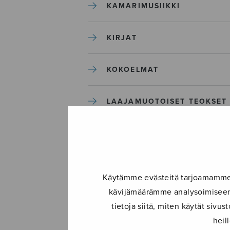
KAMARIMUSIIKKI
KIRJAT
KOKOELMAT
LAAJAMUOTOISET TEOKSET
LASTENMUSIIKKI
MIESKUORO
Käytämme evästeitä tarjoamamme s
kävijämäärämme analysoimiseen.
MUUT
tietoja siitä, miten käytät siv
heil
NÄYTTÄMÖTEOKSET