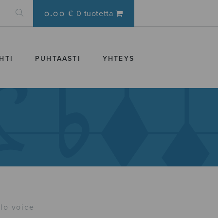
0.00 €
0 tuotetta
HTI
PUHTAASTI
YHTEYS
lo voice