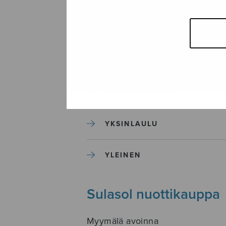
SEKAKUORO
SOITINKOULUT JA OPPAAT
SOITINMUSIIKKI
YKSINLAULU
YLEINEN
Sulasol nuottikauppa
Myymälä avoinna