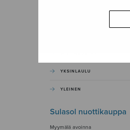
SEKAKUORO
SOITINKOULUT JA OPPAAT
SOITINMUSIIKKI
YKSINLAULU
YLEINEN
Sulasol nuottikauppa
Myymälä avoinna