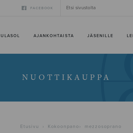
FACEBOOK
SULASOL
AJANKOHTAISTA
JÄSENILLE
LE
NUOTTIKAUPPA
Etusivu
›
Kokoonpano
›
mezzosoprano