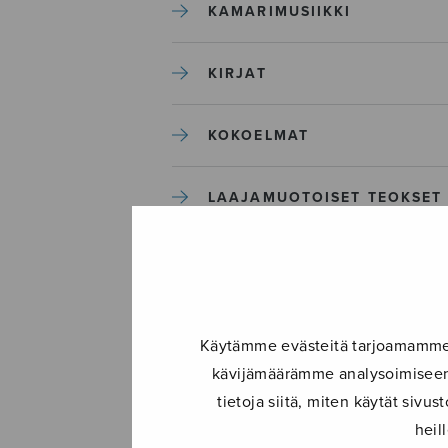
KAMARIMUSIIKKI
KIRJAT
KOKOELMAT
LAAJAMUOTOISET TEOKSET
LASTENMUSIIKKI
MIESKUORO
Käytämme evästeitä tarjoamamme s
kävijämäärämme analysoimiseen.
MUUT
tietoja siitä, miten käytät siv
heil
NÄYTTÄMÖTEOKSET