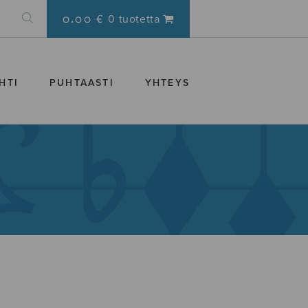
0.00 €
0 tuotetta
HTI
PUHTAASTI
YHTEYS