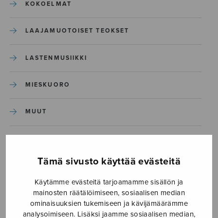
KOKOELMAT
LAAJAMUOTOISET TEOKSET
LASTENMUSIIKKI
MIESKUORO
MUUT
NÄYTTÄMÖTEOKSET
Tämä sivusto käyttää evästeitä
SEKAKUORO
Käytämme evästeitä tarjoamamme sisällön ja
mainosten räätälöimiseen, sosiaalisen median
SOITINKOULUT JA OPPAAT
ominaisuuksien tukemiseen ja kävijämäärämme
analysoimiseen. Lisäksi jaamme sosiaalisen median,