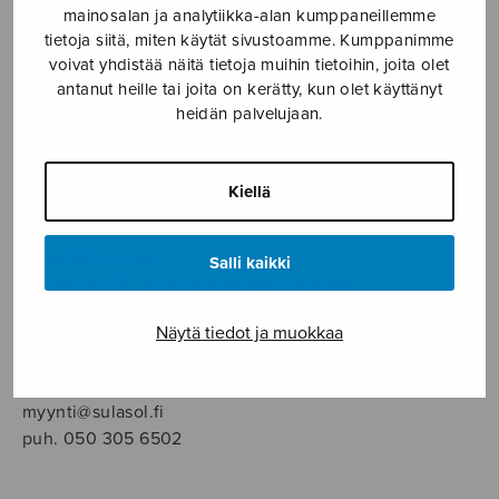
SOITINMUSIIKKI
mainosalan ja analytiikka-alan kumppaneillemme
tietoja siitä, miten käytät sivustoamme. Kumppanimme
voivat yhdistää näitä tietoja muihin tietoihin, joita olet
YKSINLAULU
antanut heille tai joita on kerätty, kun olet käyttänyt
heidän palvelujaan.
YLEINEN
Kiellä
Sulasol nuottikauppa
Myymälä avoinna
Salli kaikki
ma–pe klo 10–16 tai sopimuksen mukaan
Näytä tiedot ja muokkaa
Tallberginkatu 1 B, 1,5 krs.
00180 Helsinki
myynti@sulasol.fi
puh. 050 305 6502