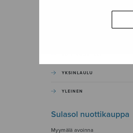
SEKAKUORO
SOITINKOULUT JA OPPAAT
SOITINMUSIIKKI
YKSINLAULU
YLEINEN
Sulasol nuottikauppa
Myymälä avoinna