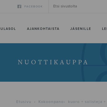
FACEBOOK
SULASOL
AJANKOHTAISTA
JÄSENILLE
LE
NUOTTIKAUPPA
Etusivu
›
Kokoonpano
›
kuoro + solisteja +