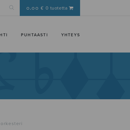
0.00 €
0 tuotetta
HTI
PUHTAASTI
YHTEYS
 orkesteri