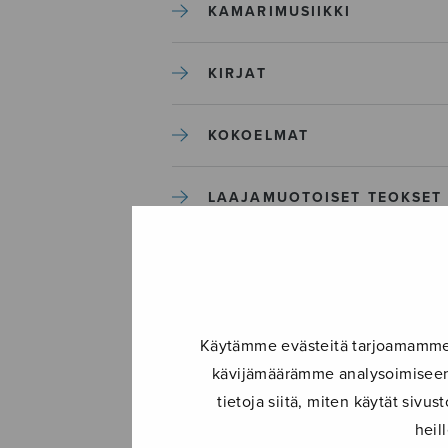
KAMARIMUSIIKKI
KIRJAT
KOKOELMAT
LAAJAMUOTOISET TEOKSET
LASTENMUSIIKKI
MIESKUORO
Käytämme evästeitä tarjoamamme s
kävijämäärämme analysoimiseen.
MUUT
tietoja siitä, miten käytät siv
heil
NÄYTTÄMÖTEOKSET