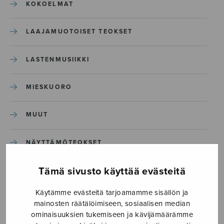
KOKOELMAT
LAAJAMUOTOISET TEOKSET
LASTENMUSIIKKI
MIESKUORO
MUUT
NÄYTTÄMÖTEOKSET
Tämä sivusto käyttää evästeitä
SEKAKUORO
Käytämme evästeitä tarjoamamme sisällön ja
SOITINKOULUT JA OPPAAT
mainosten räätälöimiseen, sosiaalisen median
ominaisuuksien tukemiseen ja kävijämäärämme