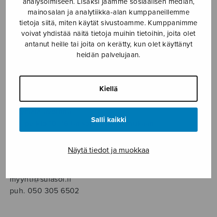
analysoimiseen. Lisäksi jaamme sosiaalisen median,
SOITINMUSIIKKI
mainosalan ja analytiikka-alan kumppaneillemme
tietoja siitä, miten käytät sivustoamme. Kumppanimme
YKSINLAULU
voivat yhdistää näitä tietoja muihin tietoihin, joita olet
antanut heille tai joita on kerätty, kun olet käyttänyt
heidän palvelujaan.
YLEINEN
Sulasol nuottikauppa
Kiellä
Myymälä avoinna
Salli kaikki
ma–pe klo 10–16 tai sopimuksen mukaan
Tallberginkatu 1 B, 1,5 krs.
Näytä tiedot ja muokkaa
00180 Helsinki
myynti@sulasol.fi
puh. 050 305 6502