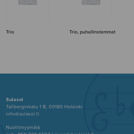
Trio
Trio, puhallinstemmat
Sulasol
Tallberginkatu 1 B, 00180 Helsinki
info@sulasol.fi
Nuottimyymälä