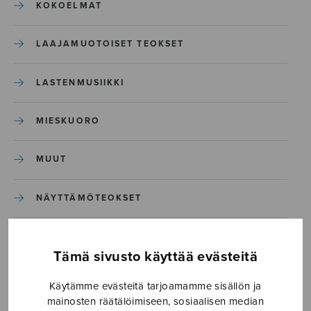
KOKOELMAT
LAAJAMUOTOISET TEOKSET
LASTENMUSIIKKI
MIESKUORO
MUUT
NÄYTTÄMÖTEOKSET
SEKAKUORO
Tämä sivusto käyttää evästeitä
SOITINKOULUT JA OPPAAT
Käytämme evästeitä tarjoamamme sisällön ja
mainosten räätälöimiseen, sosiaalisen median