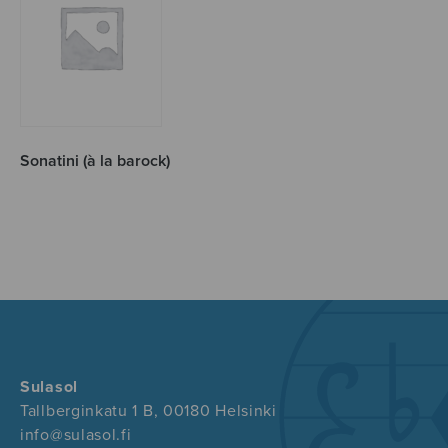
Sonatini (à la barock)
Sulasol
Tallberginkatu 1 B, 00180 Helsinki
info@sulasol.fi