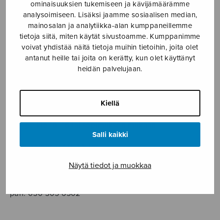
SOITINMUSIIKKI
ominaisuuksien tukemiseen ja kävijämäärämme
analysoimiseen. Lisäksi jaamme sosiaalisen median,
mainosalan ja analytiikka-alan kumppaneillemme
YKSINLAULU
tietoja siitä, miten käytät sivustoamme. Kumppanimme
voivat yhdistää näitä tietoja muihin tietoihin, joita olet
YLEINEN
antanut heille tai joita on kerätty, kun olet käyttänyt
heidän palvelujaan.
Sulasol nuottikauppa
Kiellä
Myymälä avoinna
ma–pe klo 10–16 tai sopimuksen mukaan
Salli kaikki
Tallberginkatu 1 B, 1,5 krs.
00180 Helsinki
Näytä tiedot ja muokkaa
myynti@sulasol.fi
puh. 050 305 6502