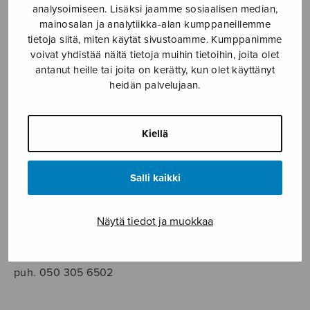
SOITINMUSIIKKI
analysoimiseen. Lisäksi jaamme sosiaalisen median,
mainosalan ja analytiikka-alan kumppaneillemme
tietoja siitä, miten käytät sivustoamme. Kumppanimme
YKSINLAULU
voivat yhdistää näitä tietoja muihin tietoihin, joita olet
antanut heille tai joita on kerätty, kun olet käyttänyt
YLEINEN
heidän palvelujaan.
Sulasol nuottikauppa
Kiellä
Myymälä avoinna
ma–pe klo 10–16 tai sopimuksen mukaan
Salli kaikki
Tallberginkatu 1 B, 1,5 krs.
Näytä tiedot ja muokkaa
00180 Helsinki
myynti@sulasol.fi
puh. 050 305 6502