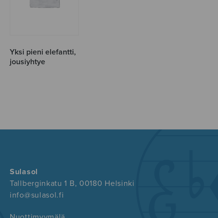
Yksi pieni elefantti,
jousiyhtye
Sulasol
Tallberginkatu 1 B, 00180 Helsinki
info@sulasol.fi
Nuottimyymälä