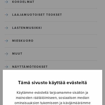
KOKOELMAT
LAAJAMUOTOISET TEOKSET
LASTENMUSIIKKI
MIESKUORO
MUUT
NÄYTTÄMÖTEOKSET
SEKAKUORO
Tämä sivusto käyttää evästeitä
Käytämme evästeitä tarjoamamme sisällön ja
SOITINKOULUT JA OPPAAT
mainosten räätälöimiseen, sosiaalisen median
ominaisuuksien tukemiseen ja kävijämäärämme