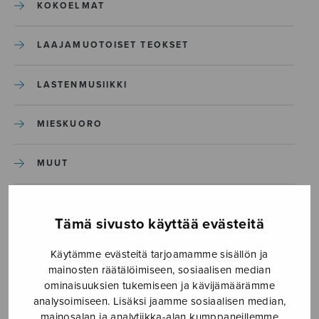
KOKOELMAT
LAAJAMUOTOISET TEOKSET
LASTENMUSIIKKI
MIESKUORO
MUUT
NÄYTTÄMÖTEOKSET
Tämä sivusto käyttää evästeitä
SEKAKUORO
Käytämme evästeitä tarjoamamme sisällön ja
mainosten räätälöimiseen, sosiaalisen median
SOITINKOULUT JA OPPAAT
ominaisuuksien tukemiseen ja kävijämäärämme
analysoimiseen. Lisäksi jaamme sosiaalisen median,
mainosalan ja analytiikka-alan kumppaneillemme