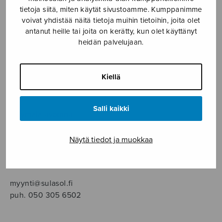
SOITINMUSIIKKI
tietoja siitä, miten käytät sivustoamme. Kumppanimme
voivat yhdistää näitä tietoja muihin tietoihin, joita olet
YKSINLAULU
antanut heille tai joita on kerätty, kun olet käyttänyt
heidän palvelujaan.
YLEINEN
Kiellä
Sulasol nuottikauppa
Salli kaikki
Myymälä avoinna
ma–pe klo 10–16 tai sopimuksen mukaan
Näytä tiedot ja muokkaa
Tallberginkatu 1 B, 1,5 krs.
00180 Helsinki
myynti@sulasol.fi
puh. 050 305 6502