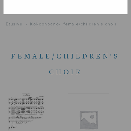
NÄYTÄ KARTALLA
Etusivu
›
Kokoonpano
›
female/children's choir
FEMALE/CHILDREN'S
CHOIR