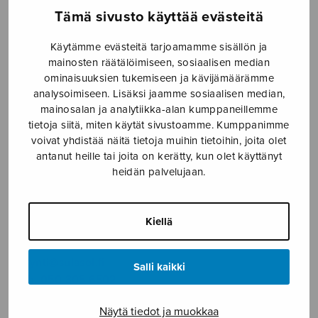
SOITINMUSIIKKI
Tämä sivusto käyttää evästeitä
YKSINLAULU
Käytämme evästeitä tarjoamamme sisällön ja
mainosten räätälöimiseen, sosiaalisen median
ominaisuuksien tukemiseen ja kävijämäärämme
YLEINEN
analysoimiseen. Lisäksi jaamme sosiaalisen median,
mainosalan ja analytiikka-alan kumppaneillemme
tietoja siitä, miten käytät sivustoamme. Kumppanimme
Sulasol nuottikauppa
voivat yhdistää näitä tietoja muihin tietoihin, joita olet
antanut heille tai joita on kerätty, kun olet käyttänyt
Myymälä avoinna
heidän palvelujaan.
ma–pe klo 10–16 tai sopimuksen mukaan
Tallberginkatu 1 B, 1,5 krs.
Kiellä
00180 Helsinki
myynti@sulasol.fi
Salli kaikki
puh. 050 305 6502
Näytä tiedot ja muokkaa