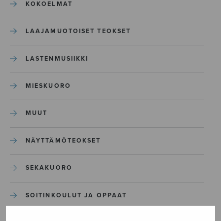
KOKOELMAT
LAAJAMUOTOISET TEOKSET
LASTENMUSIIKKI
MIESKUORO
MUUT
NÄYTTÄMÖTEOKSET
SEKAKUORO
SOITINKOULUT JA OPPAAT