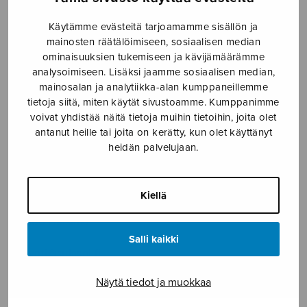
SOITINMUSIIKKI
Käytämme evästeitä tarjoamamme sisällön ja
YKSINLAULU
mainosten räätälöimiseen, sosiaalisen median
ominaisuuksien tukemiseen ja kävijämäärämme
analysoimiseen. Lisäksi jaamme sosiaalisen median,
YLEINEN
mainosalan ja analytiikka-alan kumppaneillemme
tietoja siitä, miten käytät sivustoamme. Kumppanimme
voivat yhdistää näitä tietoja muihin tietoihin, joita olet
Sulasol nuottikauppa
antanut heille tai joita on kerätty, kun olet käyttänyt
heidän palvelujaan.
Myymälä avoinna
ma–pe klo 10–16 tai sopimuksen mukaan
Kiellä
Tallberginkatu 1 B, 1,5 krs.
00180 Helsinki
Salli kaikki
myynti@sulasol.fi
puh. 050 305 6502
Näytä tiedot ja muokkaa