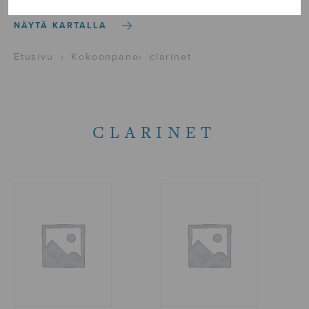
NÄYTÄ KARTALLA
Etusivu
›
Kokoonpano
›
clarinet
CLARINET