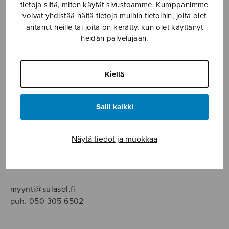
SOITINMUSIIKKI
tietoja siitä, miten käytät sivustoamme. Kumppanimme
voivat yhdistää näitä tietoja muihin tietoihin, joita olet
antanut heille tai joita on kerätty, kun olet käyttänyt
YKSINLAULU
heidän palvelujaan.
YLEINEN
Kiellä
Sulasol nuottikauppa
Salli kaikki
Myymälä avoinna
ma–pe klo 10–16 tai sopimuksen mukaan
Näytä tiedot ja muokkaa
Tallberginkatu 1 B, 1,5 krs.
00180 Helsinki
myynti@sulasol.fi
puh. 050 305 6502