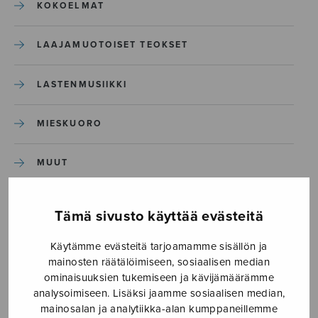
KOKOELMAT
LAAJAMUOTOISET TEOKSET
LASTENMUSIIKKI
MIESKUORO
MUUT
NÄYTTÄMÖTEOKSET
Tämä sivusto käyttää evästeitä
SEKAKUORO
Käytämme evästeitä tarjoamamme sisällön ja
mainosten räätälöimiseen, sosiaalisen median
ominaisuuksien tukemiseen ja kävijämäärämme
SOITINKOULUT JA OPPAAT
analysoimiseen. Lisäksi jaamme sosiaalisen median,
mainosalan ja analytiikka-alan kumppaneillemme