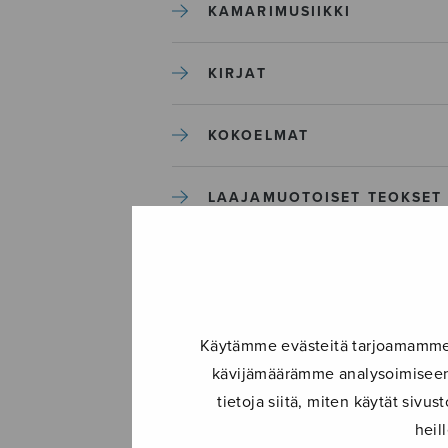
KAMARIMUSIIKKI
KIRJAT
KOKOELMAT
LAAJAMUOTOISET TEOKSET
LASTENMUSIIKKI
MIESKUORO
Käytämme evästeitä tarjoamamme s
kävijämäärämme analysoimiseen.
MUUT
tietoja siitä, miten käytät siv
heil
NÄYTTÄMÖTEOKSET