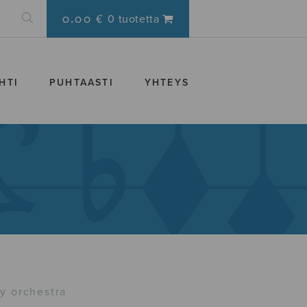
0.00 €
0 tuotetta
HTI
PUHTAASTI
YHTEYS
y orchestra