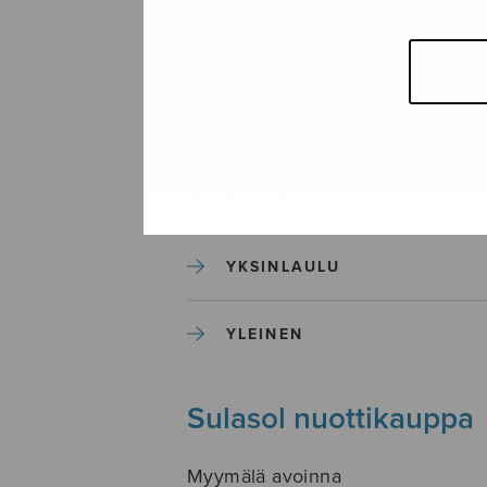
SEKAKUORO
SOITINKOULUT JA OPPAAT
SOITINMUSIIKKI
YKSINLAULU
YLEINEN
Sulasol nuottikauppa
Myymälä avoinna