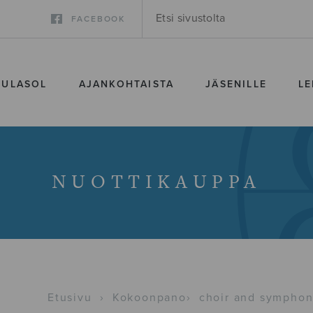
FACEBOOK
SULASOL
AJANKOHTAISTA
JÄSENILLE
LE
NUOTTIKAUPPA
Etusivu
›
Kokoonpano
›
choir and symphon