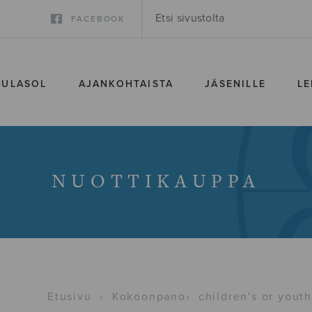
FACEBOOK
SULASOL
AJANKOHTAISTA
JÄSENILLE
LE
NUOTTIKAUPPA
Etusivu
›
Kokoonpano
›
children's or youth