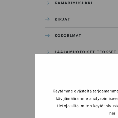
KAMARIMUSIIKKI
KIRJAT
KOKOELMAT
LAAJAMUOTOISET TEOKSET
LASTENMUSIIKKI
MIESKUORO
Käytämme evästeitä tarjoamamme s
kävijämäärämme analysoimiseen.
MUUT
tietoja siitä, miten käytät siv
heil
NÄYTTÄMÖTEOKSET