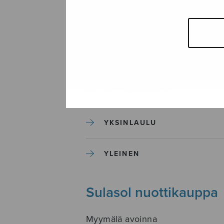
SEKAKUORO
SOITINKOULUT JA OPPAAT
SOITINMUSIIKKI
YKSINLAULU
YLEINEN
Sulasol nuottikauppa
Myymälä avoinna