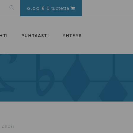
0.00 €
0 tuotetta
HTI
PUHTAASTI
YHTEYS
 choir