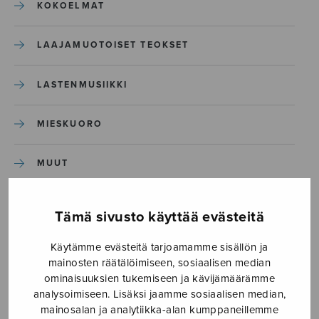
KOKOELMAT
LAAJAMUOTOISET TEOKSET
LASTENMUSIIKKI
MIESKUORO
MUUT
NÄYTTÄMÖTEOKSET
Tämä sivusto käyttää evästeitä
SEKAKUORO
Käytämme evästeitä tarjoamamme sisällön ja
mainosten räätälöimiseen, sosiaalisen median
ominaisuuksien tukemiseen ja kävijämäärämme
SOITINKOULUT JA OPPAAT
analysoimiseen. Lisäksi jaamme sosiaalisen median,
mainosalan ja analytiikka-alan kumppaneillemme