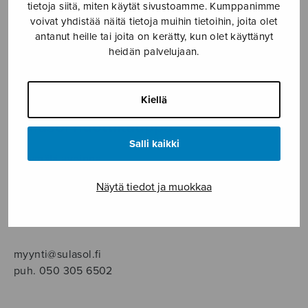
SOITINMUSIIKKI
tietoja siitä, miten käytät sivustoamme. Kumppanimme
voivat yhdistää näitä tietoja muihin tietoihin, joita olet
antanut heille tai joita on kerätty, kun olet käyttänyt
YKSINLAULU
heidän palvelujaan.
YLEINEN
Kiellä
Sulasol nuottikauppa
Salli kaikki
Myymälä avoinna
ma–pe klo 10–16 tai sopimuksen mukaan
Näytä tiedot ja muokkaa
Tallberginkatu 1 B, 1,5 krs.
00180 Helsinki
myynti@sulasol.fi
puh. 050 305 6502