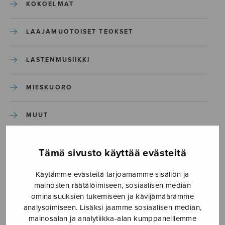
KOKOELMAT
LAAJAMUOTOISET TEOKSET
LASTENMUSIIKKI
MIESKUORO
MUUT
NÄYTTÄMÖTEOKSET
Tämä sivusto käyttää evästeitä
SEKAKUORO
Käytämme evästeitä tarjoamamme sisällön ja
mainosten räätälöimiseen, sosiaalisen median
ominaisuuksien tukemiseen ja kävijämäärämme
SOITINKOULUT JA OPPAAT
analysoimiseen. Lisäksi jaamme sosiaalisen median,
mainosalan ja analytiikka-alan kumppaneillemme