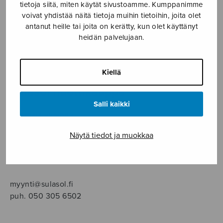
SOITINMUSIIKKI
tietoja siitä, miten käytät sivustoamme. Kumppanimme
voivat yhdistää näitä tietoja muihin tietoihin, joita olet
antanut heille tai joita on kerätty, kun olet käyttänyt
YKSINLAULU
heidän palvelujaan.
YLEINEN
Kiellä
Sulasol nuottikauppa
Salli kaikki
Myymälä avoinna
ma–pe klo 10–16 tai sopimuksen mukaan
Näytä tiedot ja muokkaa
Tallberginkatu 1 B, 1,5 krs.
00180 Helsinki
myynti@sulasol.fi
puh. 050 305 6502