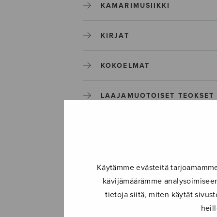
KAMARIMUSIIKKI
KIRJAT
KOKOELMAT
LAAJAMUOTOISET TEOKSET
LASTENMUSIIKKI
MIESKUORO
Käytämme evästeitä tarjoamamme s
kävijämäärämme analysoimiseen.
MUUT
tietoja siitä, miten käytät siv
heil
NÄYTTÄMÖTEOKSET