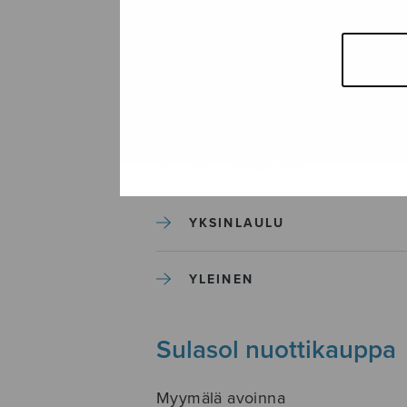
SEKAKUORO
SOITINKOULUT JA OPPAAT
SOITINMUSIIKKI
YKSINLAULU
YLEINEN
Sulasol nuottikauppa
Myymälä avoinna