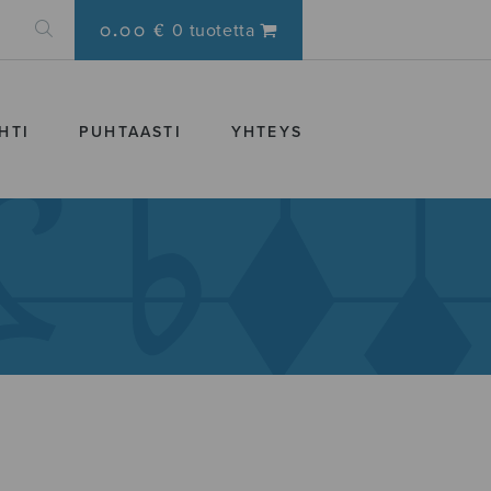
0.00 €
0 tuotetta
HTI
PUHTAASTI
YHTEYS