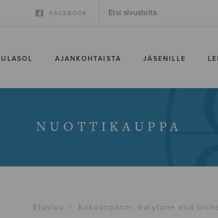
FACEBOOK
SULASOL
AJANKOHTAISTA
JÄSENILLE
LE
NUOTTIKAUPPA
Etusivu
›
Kokoonpano
›
barytone and orch