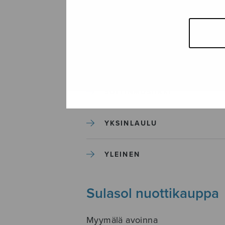
SEKAKUORO
SOITINKOULUT JA OPPAAT
SOITINMUSIIKKI
YKSINLAULU
YLEINEN
Sulasol nuottikauppa
Myymälä avoinna