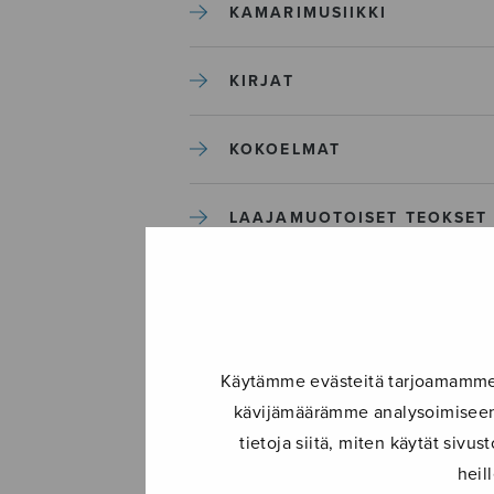
KAMARIMUSIIKKI
KIRJAT
KOKOELMAT
LAAJAMUOTOISET TEOKSET
LASTENMUSIIKKI
MIESKUORO
Käytämme evästeitä tarjoamamme s
kävijämäärämme analysoimiseen.
MUUT
tietoja siitä, miten käytät siv
heil
NÄYTTÄMÖTEOKSET