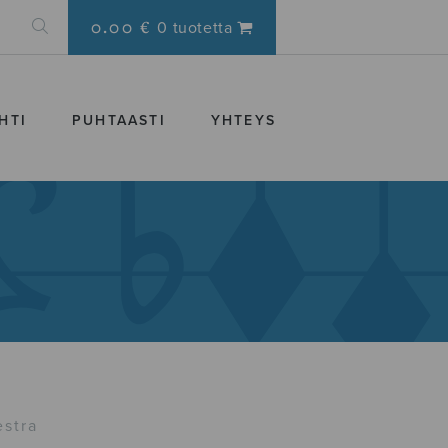
0.00 €
0 tuotetta
HTI
PUHTAASTI
YHTEYS
estra