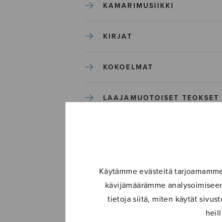
KAMARIMUSIIKKI
KIRJAT
KOKOELMAT
LAAJAMUOTOISET TEOKSET
LASTENMUSIIKKI
MIESKUORO
Käytämme evästeitä tarjoamamme s
kävijämäärämme analysoimiseen.
MUUT
tietoja siitä, miten käytät siv
heil
NÄYTTÄMÖTEOKSET