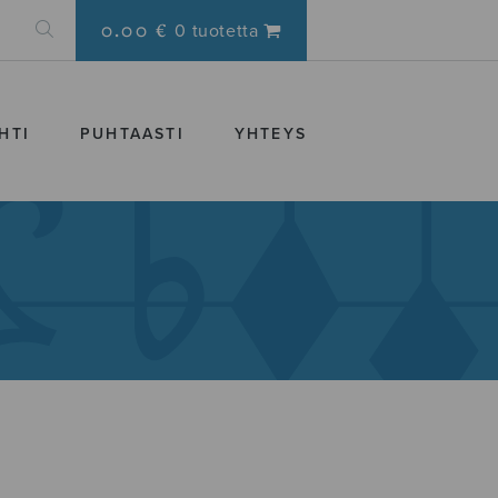
0.00 €
0 tuotetta
HTI
PUHTAASTI
YHTEYS