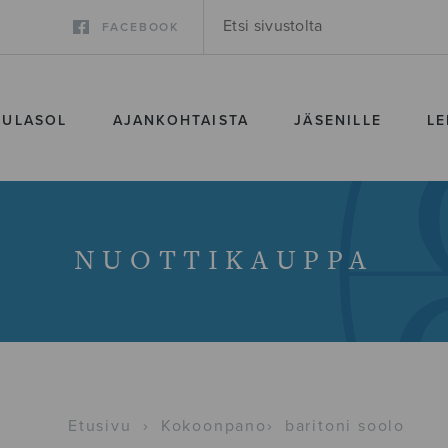
FACEBOOK
SULASOL
AJANKOHTAISTA
JÄSENILLE
LE
NUOTTIKAUPPA
Etusivu
›
Kokoonpano
›
baritoni soolo