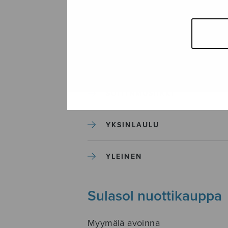
SEKAKUORO
SOITINKOULUT JA OPPAAT
SOITINMUSIIKKI
YKSINLAULU
YLEINEN
Sulasol nuottikauppa
Myymälä avoinna